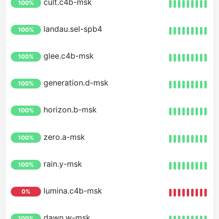
cult.c4b-msk
100%
landau.sel-spb4
100%
glee.c4b-msk
100%
generation.d-msk
100%
horizon.b-msk
100%
zero.a-msk
100%
rain.y-msk
100%
lumina.c4b-msk
0%
dawn.w-msk
100%