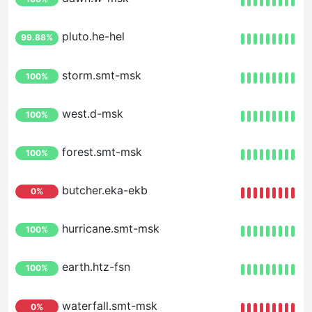
pluto.he-hel
99.88%
storm.smt-msk
100%
west.d-msk
100%
forest.smt-msk
100%
butcher.eka-ekb
0%
hurricane.smt-msk
100%
earth.htz-fsn
100%
waterfall.smt-msk
0%