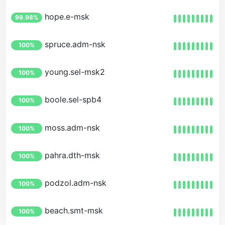
hope.e-msk
99.98%
spruce.adm-nsk
100%
young.sel-msk2
100%
boole.sel-spb4
100%
moss.adm-nsk
100%
pahra.dth-msk
100%
podzol.adm-nsk
100%
beach.smt-msk
100%