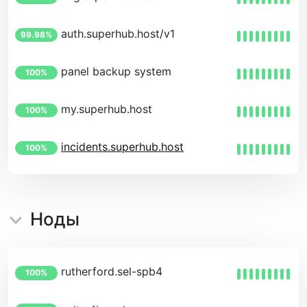
auth.superhub.host/v1
99.98%
panel backup system
100%
my.superhub.host
100%
incidents.superhub.host
100%
Ноды
rutherford.sel-spb4
100%