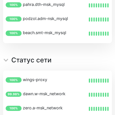
pahra.dth-msk_mysql
100%
podzol.adm-nsk_mysql
100%
beach.smt-msk_mysql
100%
Статус сети
wings-proxy
100%
dawn.w-msk_network
99.98%
zero.a-msk_network
100%