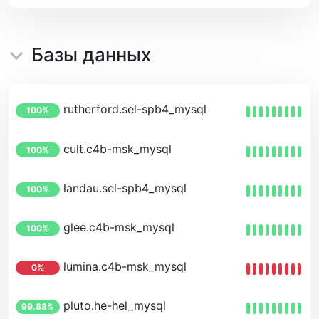
Базы данных
rutherford.sel-spb4_mysql
100%
cult.c4b-msk_mysql
100%
landau.sel-spb4_mysql
100%
glee.c4b-msk_mysql
100%
lumina.c4b-msk_mysql
0%
pluto.he-hel_mysql
99.88%