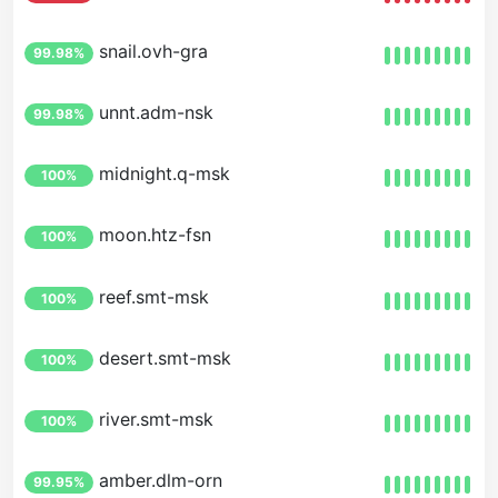
snail.ovh-gra
99.98%
unnt.adm-nsk
99.98%
midnight.q-msk
100%
moon.htz-fsn
100%
reef.smt-msk
100%
desert.smt-msk
100%
river.smt-msk
100%
amber.dlm-orn
99.95%